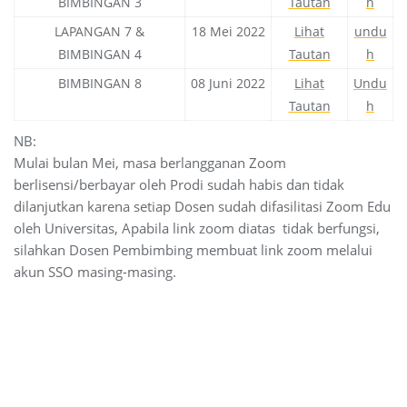
BIMBINGAN 3
Tautan
h
LAPANGAN 7 &
18 Mei 2022
Lihat
undu
BIMBINGAN 4
Tautan
h
BIMBINGAN 8
08 Juni 2022
Lihat
Undu
Tautan
h
NB:
Mulai bulan Mei, masa berlangganan Zoom
berlisensi/berbayar oleh Prodi sudah habis dan tidak
dilanjutkan karena setiap Dosen sudah difasilitasi Zoom Edu
oleh Universitas, Apabila link zoom diatas tidak berfungsi,
silahkan Dosen Pembimbing membuat link zoom melalui
akun SSO masing-masing.