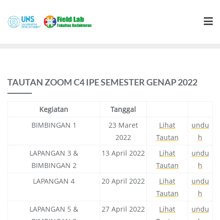
Skip
to
content
TAUTAN ZOOM C4 IPE SEMESTER GENAP 2022
Kegiatan
Tanggal
BIMBINGAN 1
23 Maret
Lihat
undu
2022
Tautan
h
LAPANGAN 3 &
13 April 2022
Lihat
undu
BIMBINGAN 2
Tautan
h
LAPANGAN 4
20 April 2022
Lihat
undu
Tautan
h
LAPANGAN 5 &
27 April 2022
Lihat
undu