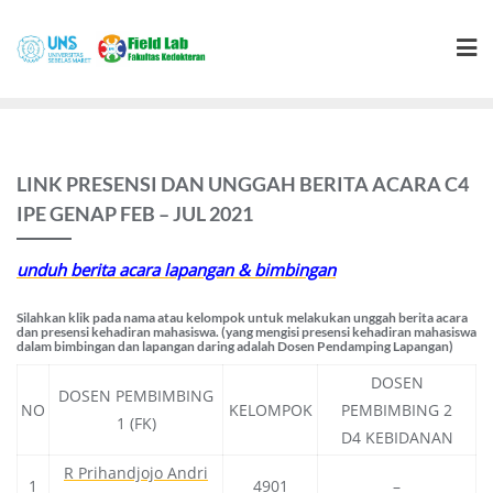
Skip
to
content
LINK PRESENSI DAN UNGGAH BERITA ACARA C4
IPE GENAP FEB – JUL 2021
unduh berita acara lapangan & bimbingan
Silahkan klik pada nama atau kelompok untuk melakukan unggah berita acara
dan presensi kehadiran mahasiswa. (yang mengisi presensi kehadiran mahasiswa
dalam bimbingan dan lapangan daring adalah Dosen Pendamping Lapangan)
DOSEN
DOSEN PEMBIMBING
NO
KELOMPOK
PEMBIMBING 2
1 (FK)
D4 KEBIDANAN
R Prihandjojo Andri
1
4901
–