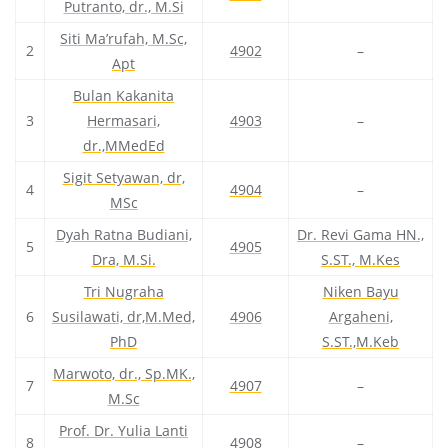
Putranto, dr., M.Si
Siti Ma’rufah, M.Sc,
2
4902
–
Apt
Bulan Kakanita
3
Hermasari,
4903
–
dr.,MMedEd
Sigit Setyawan, dr,
4
4904
–
MSc
Dyah Ratna Budiani,
Dr. Revi Gama HN.,
5
4905
Dra, M.Si.
S.ST., M.Kes
Tri Nugraha
Niken Bayu
6
Susilawati, dr,M.Med,
4906
Argaheni,
PhD
S.ST.,M.Keb
Marwoto, dr., Sp.MK.,
7
4907
–
M.Sc
Prof. Dr. Yulia Lanti
8
4908
–