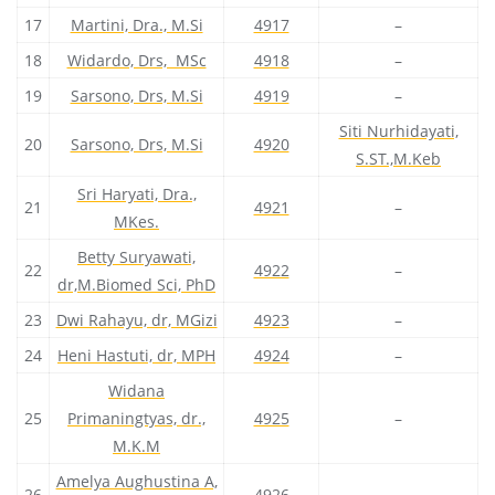
17
Martini, Dra., M.Si
4917
–
18
Widardo, Drs, MSc
4918
–
19
Sarsono, Drs, M.Si
4919
–
Siti Nurhidayati,
20
Sarsono, Drs, M.Si
4920
S.ST.,M.Keb
Sri Haryati, Dra.,
21
4921
–
MKes.
Betty Suryawati,
22
4922
–
dr,M.Biomed Sci, PhD
23
Dwi Rahayu, dr, MGizi
4923
–
24
Heni Hastuti, dr, MPH
4924
–
Widana
25
Primaningtyas, dr.,
4925
–
M.K.M
Amelya Aughustina A,
26
4926
–