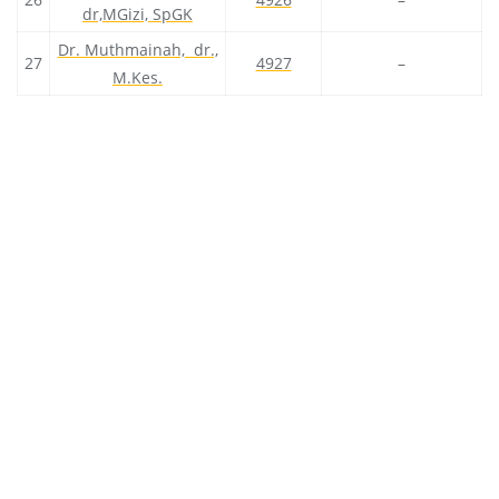
dr,MGizi, SpGK
Dr. Muthmainah, dr.,
27
4927
–
M.Kes.
All Courses
Courses
EVALUASI FIELD LAB C4 OLEH MAHASISWA
FORM UNGGAH BERITA ACARA CHP – IPE 2022
Gallery
KELENGKAPAN FORMULIR C5 CHP-IPE
KELENGKAPAN PEMBELAJARAN IPE
KELUARGA MITRA CHP IPE 2021
Kepala dan Instruktur Puskesmas Genap 2024
Kuesioner Evaluasi IPE 2019
KULIAH CHP IPE SEMESTER GASAL 2021-2022
LINK PRESENSI DAN UNGGAH BERITA ACARA