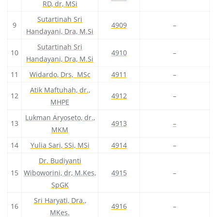
RD, dr, MSi
Sutartinah Sri
9
4909
–
Handayani, Dra, M.Si
Sutartinah Sri
10
4910
–
Handayani, Dra, M.Si
11
Widardo, Drs, MSc
4911
–
Atik Maftuhah, dr.,
12
4912
–
MHPE
Lukman Aryoseto, dr.,
13
4913
–
MKM
14
Yulia Sari, SSi, MSi
4914
–
Dr. Budiyanti
15
Wiboworini, dr, M.Kes,
4915
–
SpGK
Sri Haryati, Dra.,
16
4916
–
MKes.