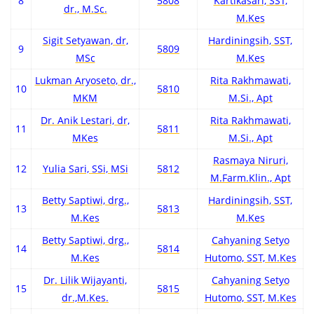
8
5808
Kartikasari, SST,
dr., M.Sc.
M.Kes
Sigit Setyawan, dr,
Hardiningsih, SST,
9
5809
MSc
M.Kes
Lukman Aryoseto, dr.,
Rita Rakhmawati,
10
5810
MKM
M.Si., Apt
Dr. Anik Lestari, dr,
Rita Rakhmawati,
11
5811
MKes
M.Si., Apt
Rasmaya Niruri,
12
Yulia Sari, SSi, MSi
5812
M.Farm.Klin., Apt
Betty Saptiwi, drg.,
Hardiningsih, SST,
13
5813
M.Kes
M.Kes
Betty Saptiwi, drg.,
Cahyaning Setyo
14
5814
M.Kes
Hutomo, SST, M.Kes
Dr. Lilik Wijayanti,
Cahyaning Setyo
15
5815
dr.,M.Kes.
Hutomo, SST, M.Kes