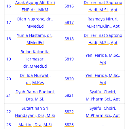
Anak Agung Alit Kirti
Dr. rer. nat Saptono
16
5816
ENP, dr., MKM
Hadi, M.Si., Apt
Dian Nugroho, dr.,
Rasmaya Niruri,
17
5817
MMedEd
M.Farm.Klin., Apt
Yunia Hastami, dr.,
Dr. rer. nat Saptono
18
5818
MMedEd
Hadi, M.Si., Apt
Bulan Kakanita
Yeni Farida, M.Sc.,
19
Hermasari,
5819
Apt
dr.,MMedEd
Dr. Ida Nurwati,
Yeni Farida, M.Sc.,
20
5820
dr.,M.Kes
Apt
Dyah Ratna Budiani,
Syaiful Choiri,
21
5821
Dra, M.Si.
M.Pharm.Sci., Apt
Sutartinah Sri
Syaiful Choiri,
22
5822
Handayani, Dra, M.Si
M.Pharm.Sci., Apt
23
Martini, Dra.,M.Si
5823
–