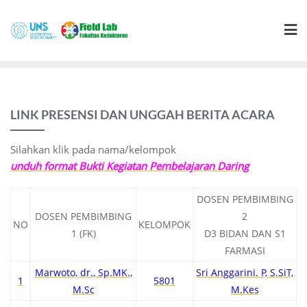
Skip
to
content
LINK PRESENSI DAN UNGGAH BERITA ACARA
Silahkan klik pada nama/kelompok
unduh format Bukti Kegiatan Pembelajaran Daring
DOSEN PEMBIMBING
DOSEN PEMBIMBING
2
NO
KELOMPOK
1 (FK)
D3 BIDAN DAN S1
FARMASI
Marwoto, dr., Sp.MK.,
Sri Anggarini. P, S.SiT,
1
5801
M.Sc
M.Kes