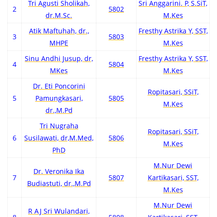
Tri Agusti Sholikah,
Sri Anggarini. P, S.SiT,
2
5802
dr.M.Sc.
M.Kes
Atik Maftuhah, dr.,
Fresthy Astrika Y, SST,
3
5803
MHPE
M.Kes
Sinu Andhi Jusup, dr,
Fresthy Astrika Y, SST,
4
5804
MKes
M.Kes
Dr. Eti Poncorini
Ropitasari, SSiT,
5
Pamungkasari,
5805
M.Kes
dr.,M.Pd
Tri Nugraha
Ropitasari, SSiT,
6
Susilawati, dr,M.Med,
5806
M.Kes
PhD
M.Nur Dewi
Dr. Veronika Ika
7
5807
Kartikasari, SST,
Budiastuti, dr.,M.Pd
M.Kes
M.Nur Dewi
R AJ Sri Wulandari,