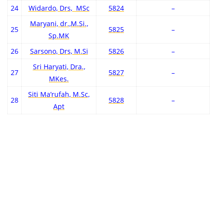
24
Widardo, Drs, MSc
5824
–
Maryani, dr.,M.Si.,
25
5825
–
Sp.MK
26
Sarsono, Drs, M.Si
5826
–
Sri Haryati, Dra.,
27
5827
–
MKes.
Siti Ma’rufah, M.Sc,
28
5828
–
Apt
All Courses
Courses
EVALUASI FIELD LAB C4 OLEH MAHASISWA
FORM UNGGAH BERITA ACARA CHP – IPE 2022
Gallery
KELENGKAPAN FORMULIR C5 CHP-IPE